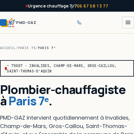
Panneau de gestion des cookies
Urgence chauffage 7j/7
06 67 58 13 77
PMD-GAZ
ACCUEIL
/
PARIS 75
/
PARIS 7ᵉ
— 75007 · INVALIDES, CHAMP-DE-MARS, GROS-CAILLOU,
SAINT-THOMAS-D'AQUIN
Plombier-chauffagiste
à
Paris 7ᵉ
.
PMD-GAZ intervient quotidiennement à Invalides,
Champ-de-Mars, Gros-Caillou, Saint-Thomas-