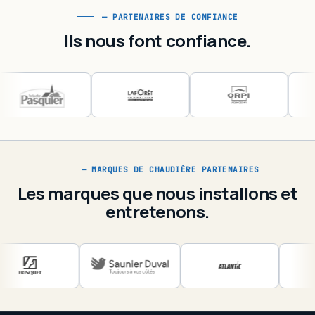
— PARTENAIRES DE CONFIANCE
Ils nous font confiance.
Foncia
Brioche Pasquier
Agence La Forêt
— MARQUES DE CHAUDIÈRE PARTENAIRES
ORPI
Les marques que nous installons et
Renault
entretenons.
Ambassade des USA
Ambassade d'Afrique du Sud
Ambassade du Mexique
Century 21
ELM Leblanc
Frisquet