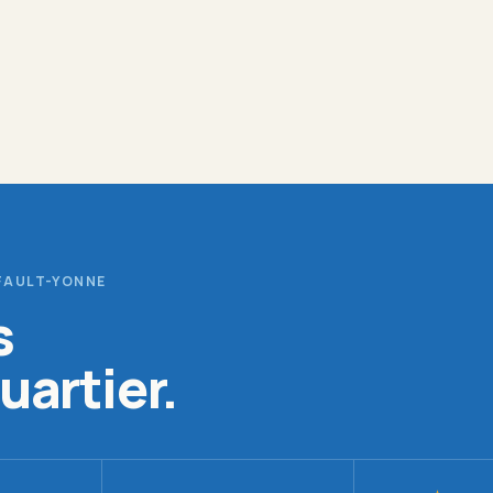
FAULT-YONNE
s
uartier.