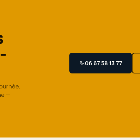
s
-
06 67 58 13 77
ournée,
ne —