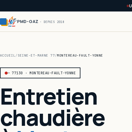
Panneau de gestion des cookies
U
PMD-GAZ
· DEPUIS 2018
ACCUEIL
/
SEINE-ET-MARNE 77
/
MONTEREAU-FAULT-YONNE
— 77130 · MONTEREAU-FAULT-YONNE
Entretien
chaudière