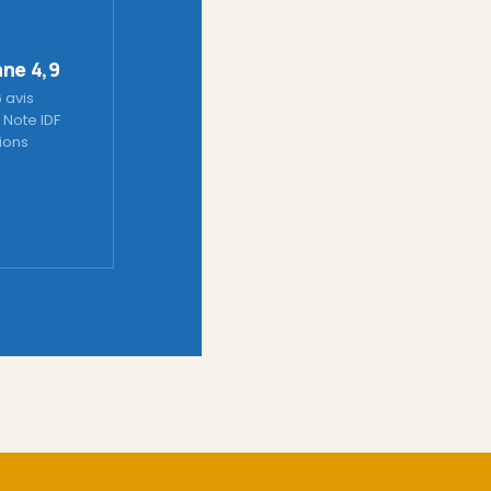
ne 4,9
6 avis
 Note IDF
tions