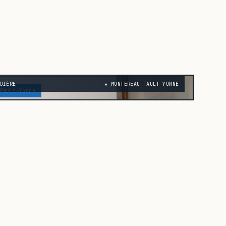
DIÈRE
★ MONTEREAU-FAULT-YONNE
Fault-Yonne