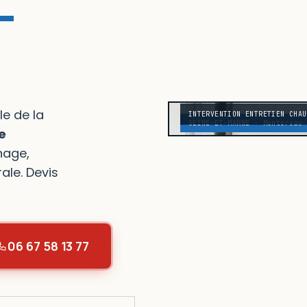
-
e de la
INTERVENTION ENTRETIEN CHAU
SEINE-ET-MARNE · Montereau-
e
nage,
le. Devis
06 67 58 13 77