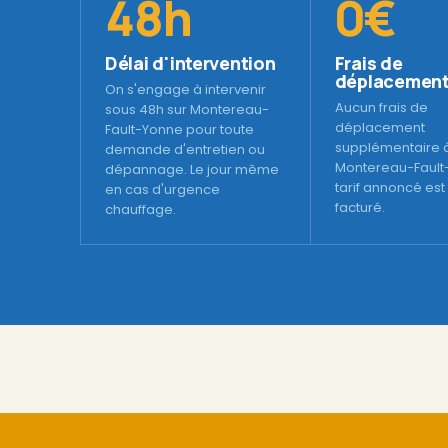
48h
0€
Délai d'intervention
Frais de
déplacemen
On s'engage à intervenir
Aucun frais de
sous 48h sur Montereau-
déplacement
Fault-Yonne pour toute
supplémentaire 
demande d'entretien ou
Montereau-Fault
dépannage. Le jour même
tarif annoncé est l
en cas d'urgence
facturé.
chauffage.