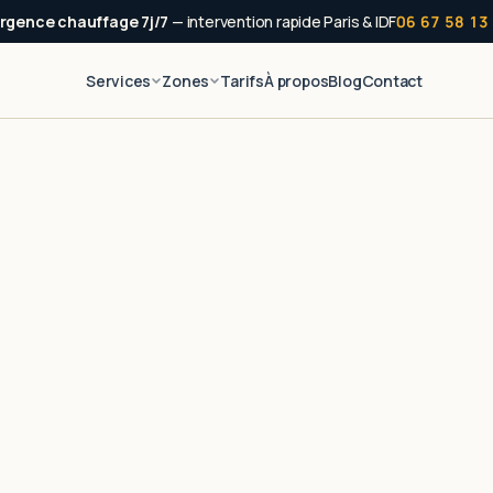
rgence chauffage 7j/7
— intervention rapide Paris & IDF
06 67 58 13
Services
Zones
Tarifs
À propos
Blog
Contact