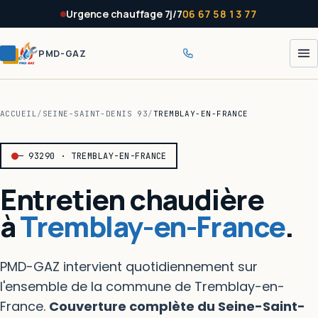
Panneau de gestion des cookies
Urgence chauffage 7j/7
06 67 58 13 77
PMD-GAZ
ACCUEIL
/
SEINE-SAINT-DENIS 93
/
TREMBLAY-EN-FRANCE
— 93290 · TREMBLAY-EN-FRANCE
Entretien chaudière
à
Tremblay-en-France
.
PMD-GAZ intervient quotidiennement sur
l'ensemble de la commune de Tremblay-en-
France.
Couverture complète du Seine-Saint-