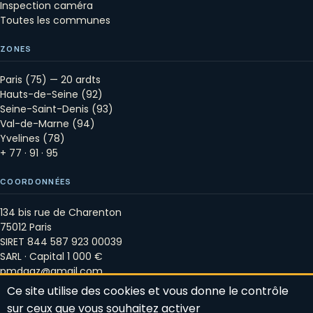
Inspection caméra
Toutes les communes
ZONES
Paris (75) — 20 ardts
Hauts-de-Seine (92)
Seine-Saint-Denis (93)
Val-de-Marne (94)
Yvelines (78)
+ 77 · 91 · 95
COORDONNÉES
134 bis rue de Charenton
75012 Paris
SIRET 844 587 923 00039
SARL · Capital 1 000 €
pmdgaz@gmail.com
Mentions légales
Ce site utilise des cookies et vous donne le contrôle
Politique RGPD
sur ceux que vous souhaitez activer