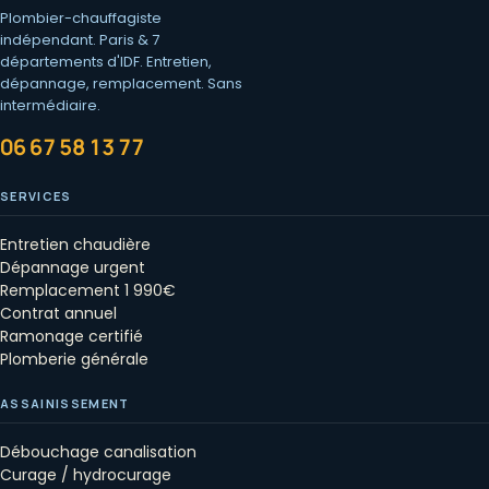
Ariston
Plombier-chauffagiste
indépendant. Paris & 7
Pour afficher la carte, vous devez accepter les cookies
départements d'IDF. Entretien,
Google.
dépannage, remplacement. Sans
intermédiaire.
Afficher la carte
06 67 58 13 77
SERVICES
Entretien chaudière
Dépannage urgent
Remplacement 1 990€
Contrat annuel
Ramonage certifié
Plomberie générale
ASSAINISSEMENT
Débouchage canalisation
Curage / hydrocurage