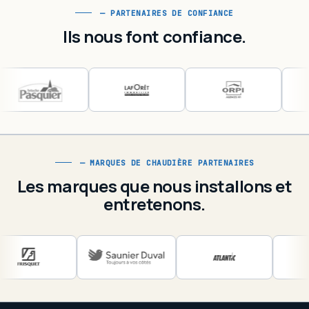
— PARTENAIRES DE CONFIANCE
Ils nous font confiance.
Foncia
Brioche Pasquier
Agence La Forêt
— MARQUES DE CHAUDIÈRE PARTENAIRES
ORPI
Les marques que nous installons et
Renault
entretenons.
Ambassade des USA
Ambassade d'Afrique du Sud
Ambassade du Mexique
Century 21
ELM Leblanc
Frisquet