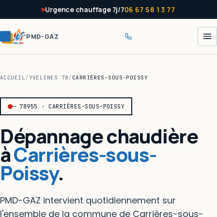
Panneau de gestion des cookies
Urgence chauffage 7j/7
06 67 58 13 77
PMD-GAZ
ACCUEIL
/
YVELINES 78
/
CARRIÈRES-SOUS-POISSY
— 78955 · CARRIÈRES-SOUS-POISSY
Dépannage chaudière
à
Carrières-sous-
Poissy
.
PMD-GAZ intervient quotidiennement sur
l'ensemble de la commune de Carrières-sous-