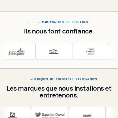
— PARTENAIRES DE CONFIANCE
Ils nous font confiance.
Foncia
Brioche Pasquier
Agence La Forêt
— MARQUES DE CHAUDIÈRE PARTENAIRES
ORPI
Les marques que nous installons et
Renault
entretenons.
Ambassade des USA
Ambassade d'Afrique du Sud
Ambassade du Mexique
Century 21