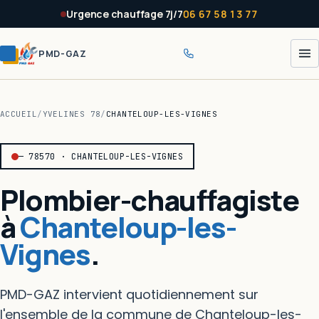
Panneau de gestion des cookies
Urgence chauffage 7j/7
06 67 58 13 77
PMD-GAZ
ACCUEIL
/
YVELINES 78
/
CHANTELOUP-LES-VIGNES
— 78570 · CHANTELOUP-LES-VIGNES
Plombier-chauffagiste
à
Chanteloup-les-
Vignes
.
PMD-GAZ intervient quotidiennement sur
l'ensemble de la commune de Chanteloup-les-