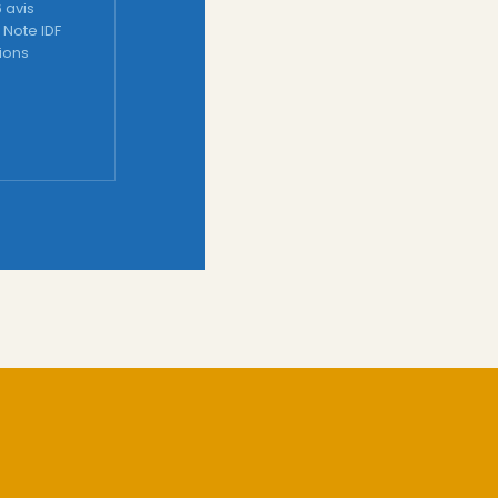
6 avis
 Note IDF
tions