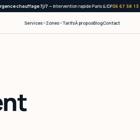
rgence chauffage 7j/7
— intervention rapide Paris & IDF
06 67 58 13
Services
Zones
Tarifs
À propos
Blog
Contact
nt