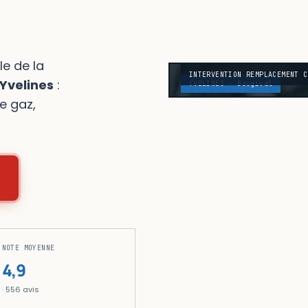
e de la
INTERVENTION REMPLACEMENT C
Yvelines
:
YVELINES · Bougival
e gaz,
NOTE MOYENNE
4,9
· 556 avis