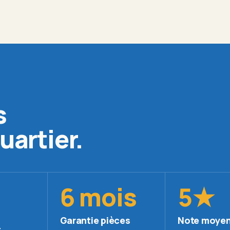
s
uartier.
6 mois
5★
Garantie pièces
Note moyen
t