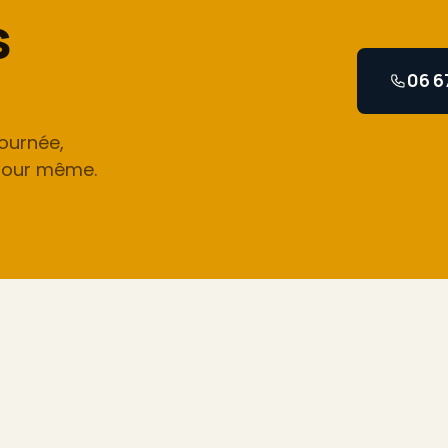
s
06 6
ournée,
 jour même.