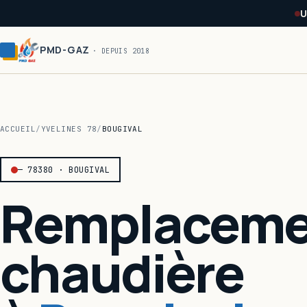
Panneau de gestion des cookies
U
PMD-GAZ
· DEPUIS 2018
ACCUEIL
/
YVELINES 78
/
BOUGIVAL
— 78380 · BOUGIVAL
Remplaceme
chaudière